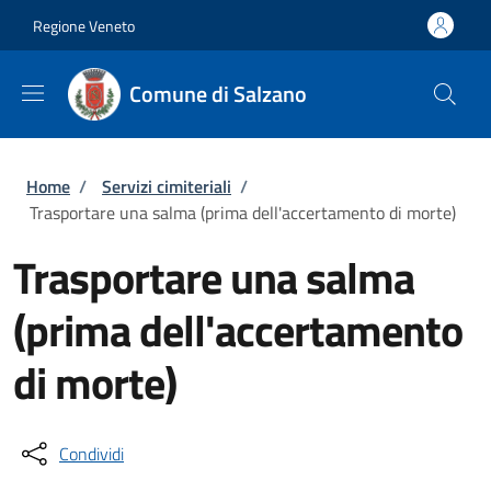
Salta al contenuto principale
Skip to footer content
Regione Veneto
Comune di Salzano
Briciole di pane
Home
/
Servizi cimiteriali
/
Trasportare una salma (prima dell'accertamento di morte)
Trasportare una salma
(prima dell'accertamento
di morte)
Condividi