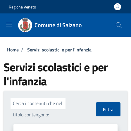
Salta al contenuto principale
Skip to footer content
Regione Veneto
Comune di Salzano
Briciole di pane
Home
/
Servizi scolastici e per l'infanzia
Servizi scolastici e per
l'infanzia
Cerca i contenuti che nel
titolo contengono: