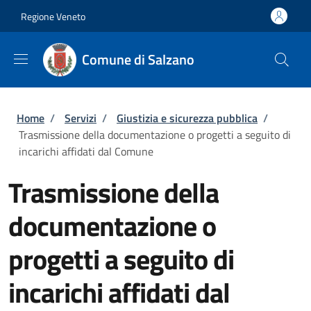
Salta al contenuto principale
Skip to footer content
Regione Veneto
Comune di Salzano
Briciole di pane
Home
/
Servizi
/
Giustizia e sicurezza pubblica
/
Trasmissione della documentazione o progetti a seguito di
incarichi affidati dal Comune
Trasmissione della
documentazione o
progetti a seguito di
incarichi affidati dal