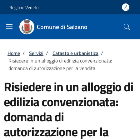
Salta al contenuto principale
Skip to footer content
Regione Veneto
Comune di Salzano
Briciole di pane
Home
/
Servizi
/
Catasto e urbanistica
/
Risiedere in un alloggio di edilizia convenzionata:
domanda di autorizzazione per la vendita
Risiedere in un alloggio di
edilizia convenzionata:
domanda di
autorizzazione per la