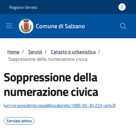
Salta al contenuto principale
Skip to footer content
Regione Veneto
Comune di Salzano
Briciole di pane
Home
/
Servizi
/
Catasto e urbanistica
/
Soppressione della numerazione civica
Soppressione della
numerazione civica
(
urn:nir:presidente.repubblica:decreto:1989-05-30;223~art43
)
Servizio attivo